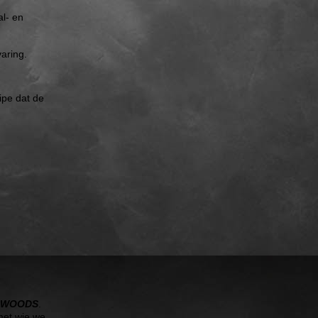
al- en
aring.
ipe dat de
E WOODS
.
met wie we