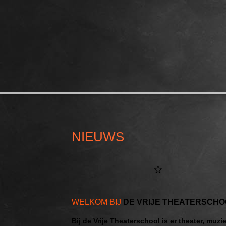
NIEUWS
WELKOM BIJ
DE
VRIJE THEATERSCHOO
Bij de Vrije Theaterschool is er theater, muz