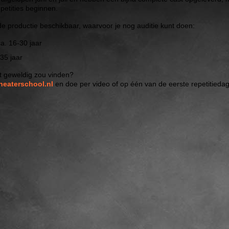
petities beginnen.
n de productie beschikbaar, waarvoor je nog auditie kunt doen:
a. 16-30 jaar
35 jaar
it geweldig zou vinden?
heaterschool.nl
en doe per video of op één van de eerste repetitiedag