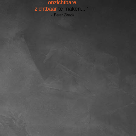
onzichtbare
zichtbaar
te maken... '
- Peter Brook