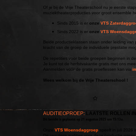
Of je bij de Vrije Theaterschool nu je eerste sta
muziektheaterproducties voor groot ensemble hebt,
Sinds 2015 is er
onze
VTS
Zaterdaggro
Sinds 2022 is er
onze
VTS
Woensdagg
Beide productieklassen staan onder leiding van
kracht van de groep de individuele prestatie mog
De repetities voor beide groepen beginnen in d
Je kunt tot de herfstvakantie gratis met ons meed
Aanmelden voor de gratis proeflessen kan via
i
Wees welkom bij de Vrije Theaterschool !
AUDITIEOPROEP:
LAATSTE ROLLEN
I
Dit bericht is geplaatst op 21 augustus 2025 om 15:13u.
Onze
VTS Woensdaggroep
speelt in juli 2026 
De reguliere audities voor deze productie waren