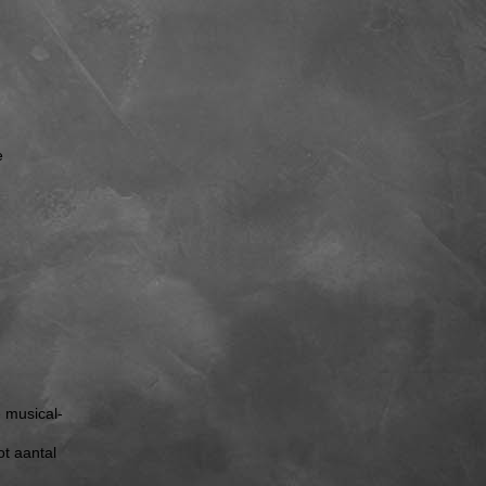
e
e musical-
t aantal