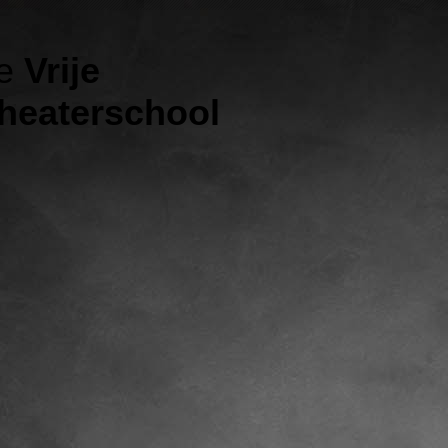
e
Vrije
heaterschool