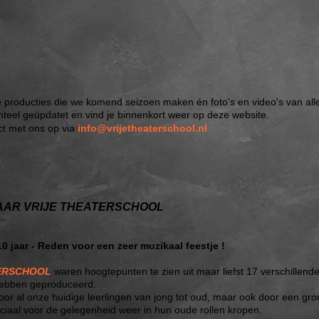
e producties die we komend seizoen maken én foto's en video's van all
teel geüpdatet en vind je binnenkort weer op deze website.
ct met ons op via
info@vrijetheaterschool.nl
JAAR VRIJE THEATERSCHOOL
0 jaar - Reden voor een zeer muzikaal feestje !
TERSCHOOL
waren hoogtepunten te zien uit maar liefst 17 verschillend
 hebben geproduceerd.
 al onze huidige leerlingen van jong tot oud, maar ook door een groo
eciaal voor de gelegenheid weer in hun oude rollen kropen.