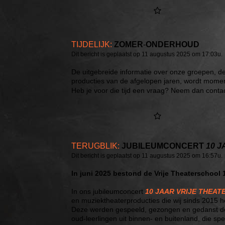
TIJDELIJK:
ZOMER
-
ONDERHOUD
Dit bericht is geplaatst op 11 augustus 2025 om 17:03u.
De uitgebreide informatie over onze groepen, d
producties van de afgelopen jaren, wordt momen
Heb je voor die tijd een vraag? Neem dan conta
TERUGBLIK:
JUBILEUMCONCERT
10 
Dit bericht is geplaatst op 11 augustus 2025 om 16:57u.
In juni 2025 bestond de Vrije Theaterschool 1
In ons jubileumconcert
10 JAAR VRIJE THEA
en muziektheaterproducties die wij sinds 2015
Deze werden gespeeld, gezongen en gedanst door
oud-leerlingen uit binnen- en buitenland, die sp