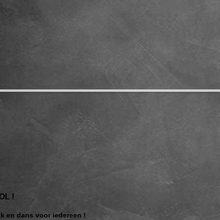
L !
iek en dans voor iedereen !