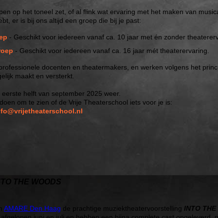
ppen op het toneel zet, of al flink wat ervaring met het maken van music
 er is bij ons altijd een groep die bij je past:
ep
- Geschikt voor iedereen vanaf ca. 10 jaar met én zonder theatererv
roep
- Geschikt voor iedereen vanaf ca. 16 jaar mét theaterervaring.
 professionele docenten en theatermakers, en werken volgens het princ
elijk maakt en versterkt.
e eerste helft van september 2025 weer.
oen om te zien of de Vrije Theaterschool iets voor je is:
nfo@vrijetheaterschool.nl
NTO THE WOODS
in
AMARE Den Haag
de prachtige muziektheatervoorstelling
INTO TH
 afgelopen juni en juli en hebben een bijna complete cast opgeleverd, 