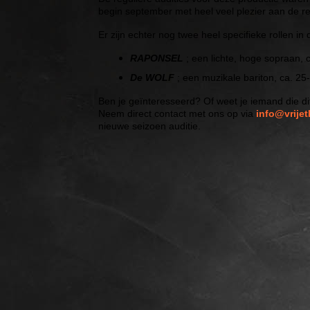
begin september met heel veel plezier aan de re
Er zijn echter nog twee heel specifieke rollen i
RAPONSEL
; een lichte, hoge sopraan, c
De WOLF
; een muzikale bariton, ca. 25-
Ben je geïnteresseerd? Of weet je iemand die d
Neem direct contact met ons op via
info@vrijet
nieuwe seizoen auditie.